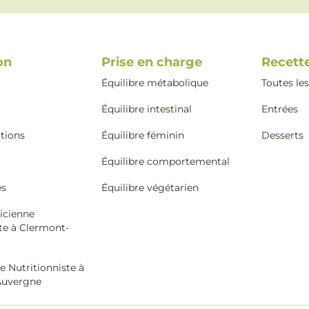
on
Prise en charge
Recett
Équilibre métabolique
Toutes les
Équilibre intestinal
Entrées
ations
Équilibre féminin
Desserts
Équilibre comportemental
es
Équilibre végétarien
icienne
te à Clermont-
e Nutritionniste à
Auvergne