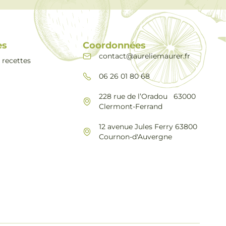
es
Coordonnées
contact@aureliemaurer.fr
 recettes
06 26 01 80 68
228 rue de l’Oradou 63000
Clermont-Ferrand
12 avenue Jules Ferry 63800
Cournon-d'Auvergne