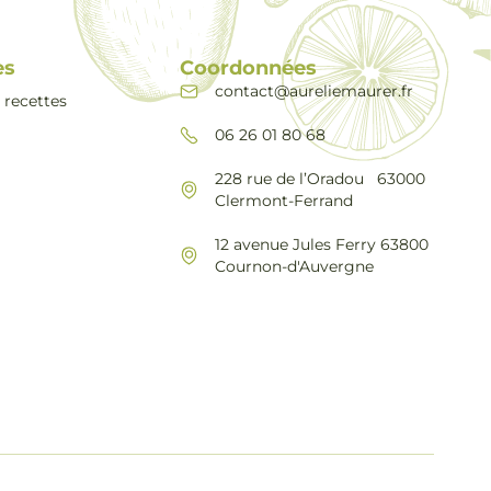
es
Coordonnées
contact@aureliemaurer.fr
 recettes
06 26 01 80 68
228 rue de l’Oradou 63000
Clermont-Ferrand
12 avenue Jules Ferry 63800
Cournon-d'Auvergne