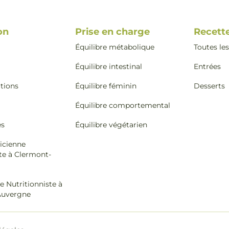
on
Prise en charge
Recett
Équilibre métabolique
Toutes les
Équilibre intestinal
Entrées
ations
Équilibre féminin
Desserts
Équilibre comportemental
es
Équilibre végétarien
icienne
te à Clermont-
e Nutritionniste à
Auvergne