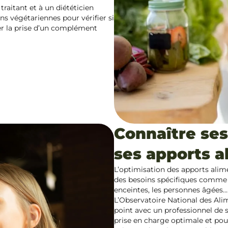
raitant et à un diététicien
ns végétariennes pour vérifier si
er la prise d’un complément
Connaître se
ses apports a
L’optimisation des apports alime
des besoins spécifiques comme 
enceintes, les personnes âgées…
L’Observatoire National des Ali
point avec un professionnel de s
prise en charge optimale et po