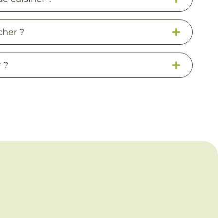
cher ?
 ?