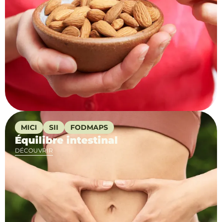
MICI
SII
FODMAPS
Équilibre intestinal
DÉCOUVRIR