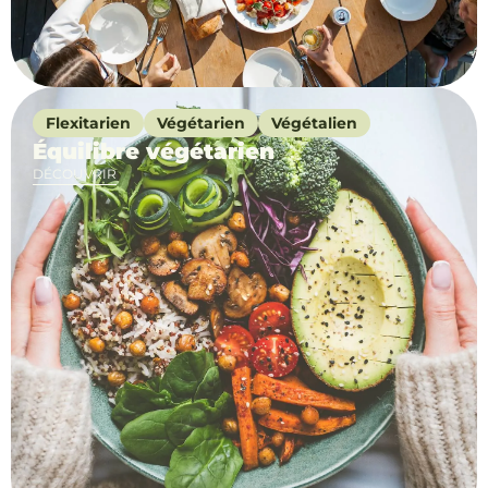
Flexitarien
Végétarien
Végétalien
Équilibre végétarien
DÉCOUVRIR