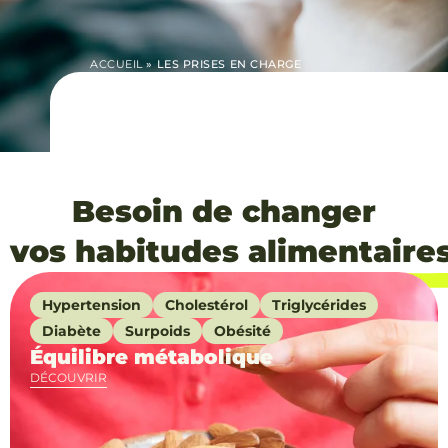
ACCUEIL
»
LES PRISES EN CHARGE
Besoin de changer
vos habitudes alimentaires
Hypertension
Cholestérol
Triglycérides
Diabète
Surpoids
Obésité
Équilibre métabolique
DÉCOUVRIR