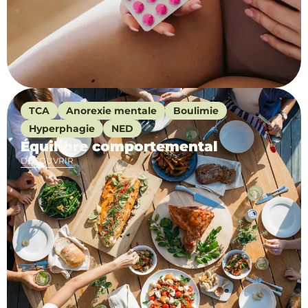
TCA
Anorexie mentale
Boulimie
Hyperphagie
NED
Équilibre comportemental
DÉCOUVRIR