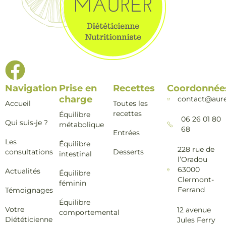
Navigation
Prise en
Recettes
Coordonnée
charge
contact@aure
Accueil
Toutes les
recettes
Équilibre
06 26 01 80
Qui suis-je ?
métabolique
68
Entrées
Les
Équilibre
228 rue de
consultations
Desserts
intestinal
l’Oradou
63000
Actualités
Équilibre
Clermont-
féminin
Ferrand
Témoignages
Équilibre
Votre
12 avenue
comportemental
Diététicienne
Jules Ferry