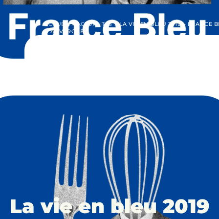
ACCUEIL
»
ACTUALITÉS
»
LA VIE EN BLEU 2019 – FRANCE 
D’AUVERGNE
La vie en bleu 2019