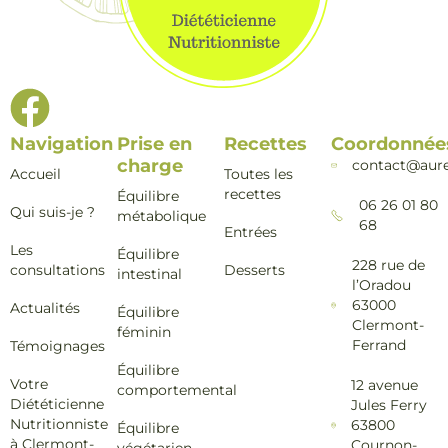
Navigation
Prise en
Recettes
Coordonnée
charge
contact@aure
Accueil
Toutes les
recettes
Équilibre
06 26 01 80
Qui suis-je ?
métabolique
68
Entrées
Les
Équilibre
228 rue de
consultations
Desserts
intestinal
l’Oradou
63000
Actualités
Équilibre
Clermont-
féminin
Ferrand
Témoignages
Équilibre
Votre
12 avenue
comportemental
Diététicienne
Jules Ferry
Nutritionniste
63800
Équilibre
à Clermont-
Cournon-