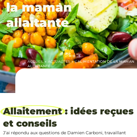
la maman
allaitante
ACCUEIL
»
ACTUALITÉS
»
L’ALIMENTATION DE LA MAMAN
ALLAITANTE
Allaitement
: idées reçues
et conseils
J’ai répondu aux questions de Damien Carboni, travaillant